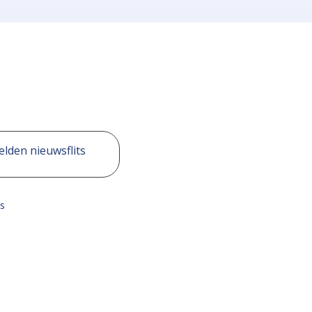
lden nieuwsflits
s