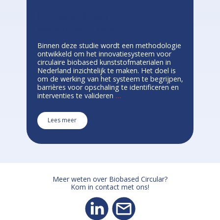
Ontwerp van
waardecirkels
Binnen deze studie wordt een methodologie
ontwikkeld om het innovatiesysteem voor
circulaire biobased kunststofmaterialen in
Nederland inzichtelijk te maken. Het doel is
om de werking van het systeem te begrijpen,
barrières voor opschaling te identificeren en
interventies te valideren
...
Lees meer
Meer weten over Biobased Circular?
Kom in contact met ons!