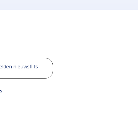
lden nieuwsflits
s