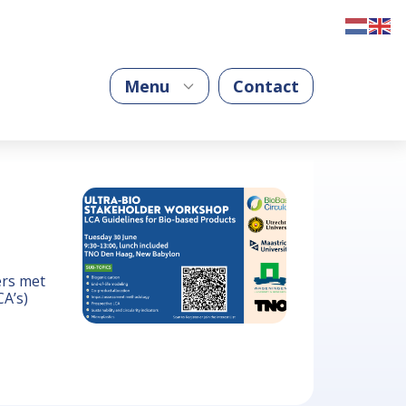
Menu
Contact
ers met
CA’s)