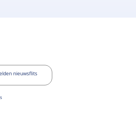
lden nieuwsflits
s